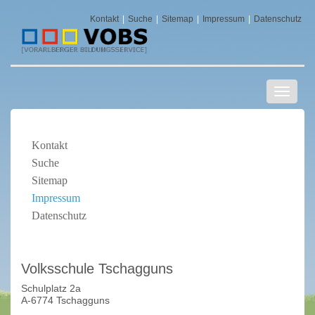
Kontakt
Suche
Sitemap
Impressum
Datenschutz
Navigat
ein-/au
Kontakt
Suche
Sitemap
Impressum
Datenschutz
Volksschule Tschagguns
Schulplatz 2a
A-6774 Tschagguns